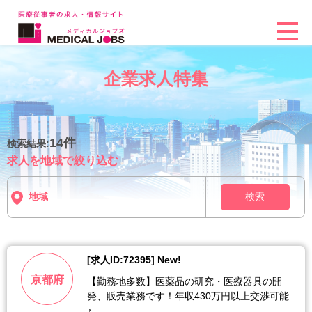
企業求人特集
14件
検索結果:
求人を地域で絞り込む
検索
[求人ID:72395] New!
京都府
【勤務地多数】医薬品の研究・医療器具の開
発、販売業務です！年収430万円以上交渉可能
♪