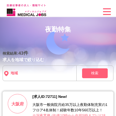
夜勤特集
43件
検索結果:
求人を地域で絞り込む
検索
[求人ID:72711] New!
大阪府
大阪市一般病院月給35万以上夜勤体制充実の1
フロア4名体制！経験年数10年560万以上！
※深夜業務 (午後10時から午前5時まで) は18