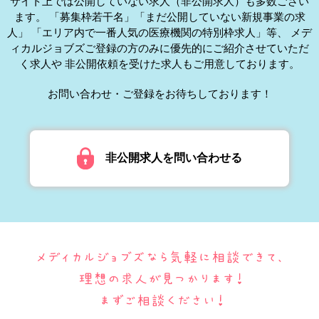
サイト上では公開していない求人（非公開求人）も多数ござい
ます。
「募集枠若干名」「まだ公開していない新規事業の求
人」
「エリア内で一番人気の医療機関の特別枠求人」等、
メデ
ィカルジョブズご登録の方のみに優先的にご紹介させていただ
く求人や
非公開依頼を受けた求人もご用意しております。
お問い合わせ・ご登録をお待ちしております！
非公開求人を問い合わせる