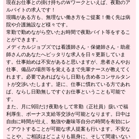
現在お仕事との掛け持ちのＷワークといえば、夜勤のア
ルバイトの求人です！
現職がある方も、無理ない働き方をご提案！働く先は病
院や介護施設など様々です。
常勤で勤めながら空いたお時間で夜勤バイト等をするこ
とができます。
メディカルジョブズでは看護師さん・保健師さん・助産
師さんのあなたへピッタリな求人を日々更新していま
す。仕事始めは不安があると思いますが、患者さんやお
仕事、備品の場所等を覚えるまで先輩ナースが教えてく
れます。必要であればならし日勤も含め各コンサルタン
トが交渉いたします。逆に、仕事に慣れている方であれ
ば、ならし日勤無しですぐお仕事ということも可能で
す。
また、月に9回だけ夜勤をして常勤（正社員）扱いで福
利厚生、ボーナス支給等交渉が可能となります。日中は
自由に時間が仕え、勉強や趣味等自分の時間を有効にレ
イアウトすることが可能な求人提案も行います。不安な
ことや、ご相談はどこよりも親身に、そして間違いない