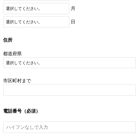
月
日
住所
都道府県
市区町村まで
電話番号（必須）