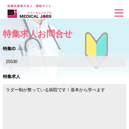
特集求人お問合せ
特集ID
特集求人