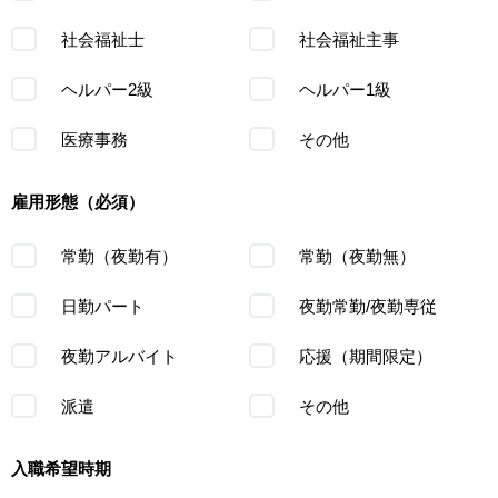
社会福祉士
社会福祉主事
ヘルパー2級
ヘルパー1級
医療事務
その他
雇用形態（必須）
常勤（夜勤有）
常勤（夜勤無）
日勤パート
夜勤常勤/夜勤専従
夜勤アルバイト
応援（期間限定）
派遣
その他
入職希望時期