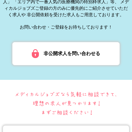
人」
「エリア内で一番人気の医療機関の特別枠求人」等、
メデ
ィカルジョブズご登録の方のみに優先的にご紹介させていただ
く求人や
非公開依頼を受けた求人もご用意しております。
お問い合わせ・ご登録をお待ちしております！
非公開求人を問い合わせる