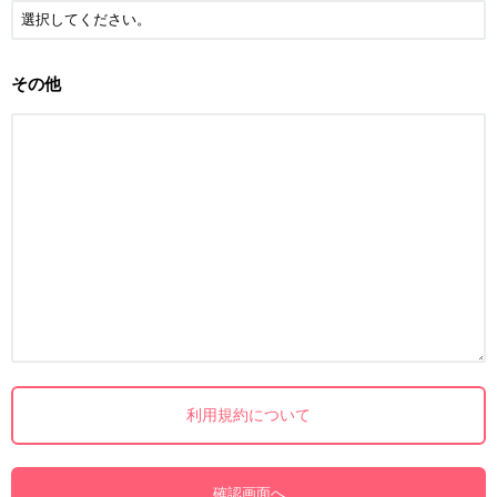
その他
利用規約について