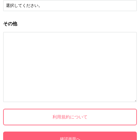
その他
利用規約について