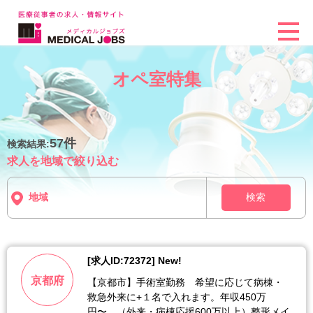
オペ室特集
57件
検索結果:
求人を地域で絞り込む
検索
[求人ID:72372] New!
京都府
【京都市】手術室勤務 希望に応じて病棟・
救急外来に+１名で入れます。年収450万
円〜 （外来・病棟応援600万以上）整形メイ