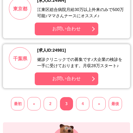
[求人ID:24964]
東京都
江東区総合病院月給30万以上外来のみで500万
可能♪ママさんナースにオススメ♪
お問い合わせ
[求人ID:24981]
千葉県
健診クリニックでの募集です♪大企業の検診を
一手に受けております。月収28万スタート♪
お問い合わせ
最初
«
2
3
4
»
最後