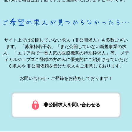
サイト上では公開していない求人（非公開求人）も多数ござい
ます。
「募集枠若干名」「まだ公開していない新規事業の求
人」
「エリア内で一番人気の医療機関の特別枠求人」等、
メデ
ィカルジョブズご登録の方のみに優先的にご紹介させていただ
く求人や
非公開依頼を受けた求人もご用意しております。
お問い合わせ・ご登録をお待ちしております！
非公開求人を問い合わせる