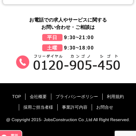
お電話での求人やサービスに関する
お問い合わせ・ご相談は
平日
9:30~21:00
土曜
9:30~18:00
TOP
会社概要
プライバシーポリシー
利用規約
採用ご担当者様
事業許可内容
お問合せ
@ Copyright 2015- JobsConstruction Co.,Ltd All Right Reserved.