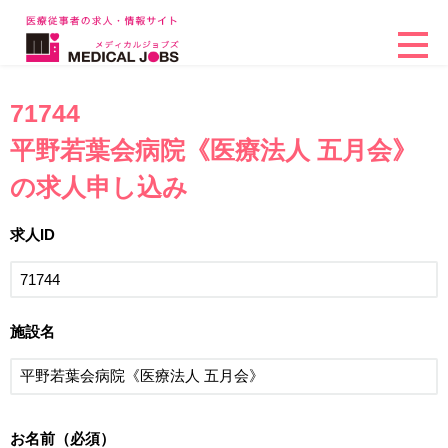
71744
平野若葉会病院《医療法人 五月会》
の求人申し込み
求人ID
施設名
お名前（必須）