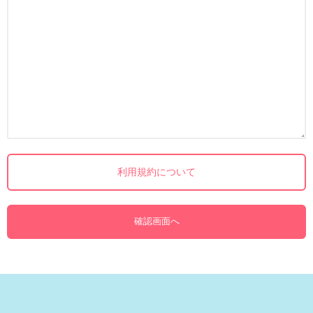
利用規約について