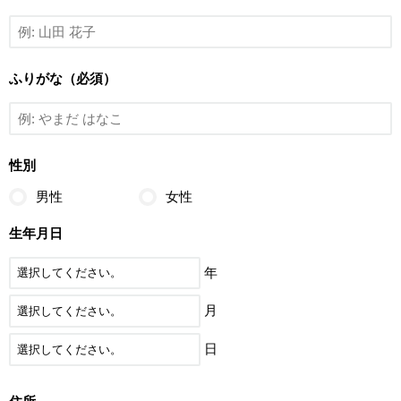
ふりがな（必須）
性別
男性
女性
生年月日
年
月
日