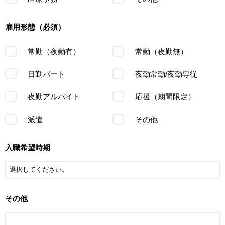
雇用形態（必須）
常勤（夜勤有）
常勤（夜勤無）
日勤パート
夜勤常勤/夜勤専従
夜勤アルバイト
応援（期間限定）
派遣
その他
入職希望時期
その他