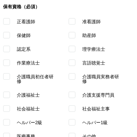
保有資格（必須）
正看護師
准看護師
保健師
助産師
認定系
理学療法士
作業療法士
言語聴覚士
介護職員初任者研
介護職員実務者研
修
修
介護福祉士
介護支援専門員
社会福祉士
社会福祉主事
ヘルパー2級
ヘルパー1級
医療事務
その他