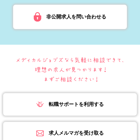
非公開求人を問い合わせる
転職サポートを利用する
求人メルマガを受け取る