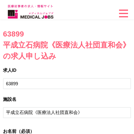
63899
平成立石病院《医療法人社団直和会》
の求人申し込み
求人ID
施設名
お名前（必須）