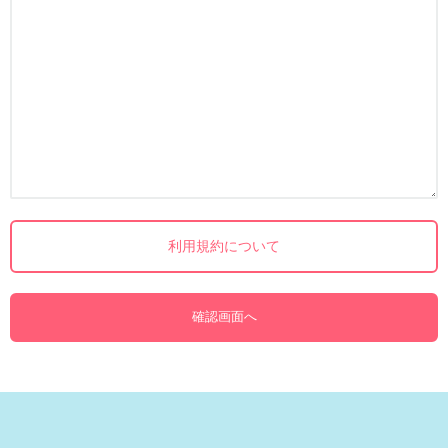
利用規約について