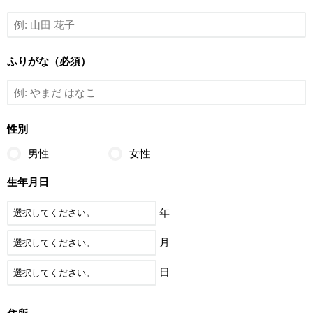
ふりがな（必須）
性別
男性
女性
生年月日
年
月
日