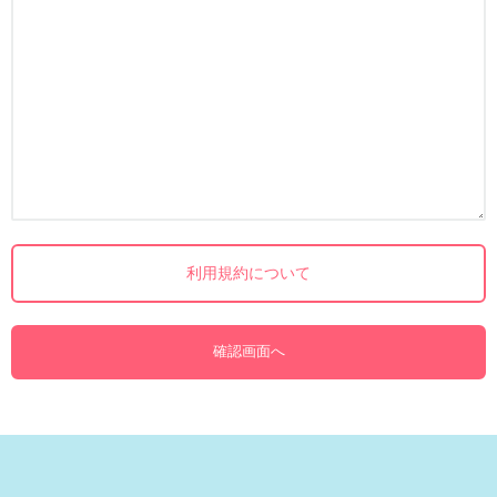
利用規約について