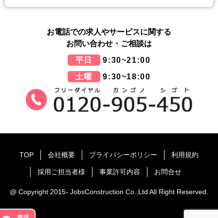
お電話での求人やサービスに関する
お問い合わせ・ご相談は
平日
9:30~21:00
土曜
9:30~18:00
TOP
会社概要
プライバシーポリシー
利用規約
採用ご担当者様
事業許可内容
お問合せ
@ Copyright 2015- JobsConstruction Co.,Ltd All Right Reserved.