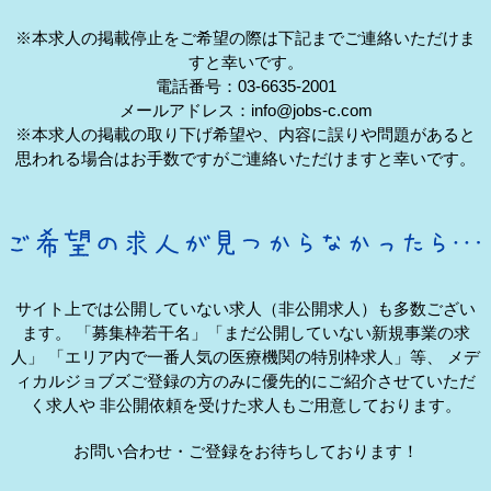
※本求人の掲載停止をご希望の際は下記までご連絡いただけま
すと幸いです。
電話番号：03-6635-2001
メールアドレス：info@jobs-c.com
※本求人の掲載の取り下げ希望や、内容に誤りや問題があると
思われる場合はお手数ですがご連絡いただけますと幸いです。
サイト上では公開していない求人（非公開求人）も多数ござい
ます。
「募集枠若干名」「まだ公開していない新規事業の求
人」
「エリア内で一番人気の医療機関の特別枠求人」等、
メデ
ィカルジョブズご登録の方のみに優先的にご紹介させていただ
く求人や
非公開依頼を受けた求人もご用意しております。
お問い合わせ・ご登録をお待ちしております！