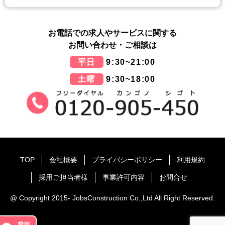
お電話での求人やサービスに関する
お問い合わせ・ご相談は
平日
9:30~21:00
土曜
9:30~18:00
TOP
会社概要
プライバシーポリシー
利用規約
採用ご担当者様
事業許可内容
お問合せ
@ Copyright 2015- JobsConstruction Co.,Ltd All Right Reserved.