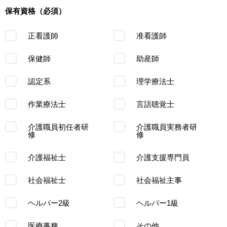
保有資格（必須）
正看護師
准看護師
保健師
助産師
認定系
理学療法士
作業療法士
言語聴覚士
介護職員初任者研
介護職員実務者研
修
修
介護福祉士
介護支援専門員
社会福祉士
社会福祉主事
ヘルパー2級
ヘルパー1級
医療事務
その他