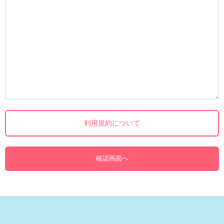
利用規約について