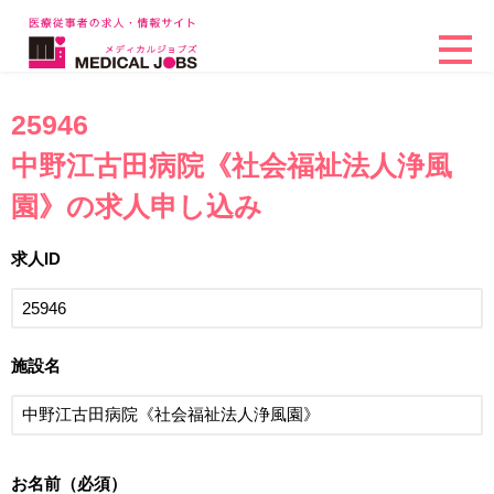
25946
中野江古田病院《社会福祉法人浄風
園》の求人申し込み
求人ID
施設名
お名前（必須）