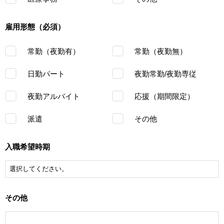
雇用形態（必須）
常勤（夜勤有）
常勤（夜勤無）
日勤パート
夜勤常勤/夜勤専従
夜勤アルバイト
応援（期間限定）
派遣
その他
入職希望時期
その他