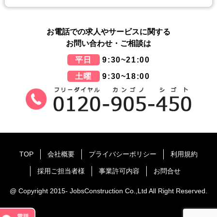
お電話での求人やサービスに関する
お問い合わせ・ご相談は
平日
9:30~21:00
土曜
9:30~18:00
TOP
会社概要
プライバシーポリシー
利用規約
採用ご担当者様
事業許可内容
お問合せ
@ Copyright 2015- JobsConstruction Co.,Ltd All Right Reserved.