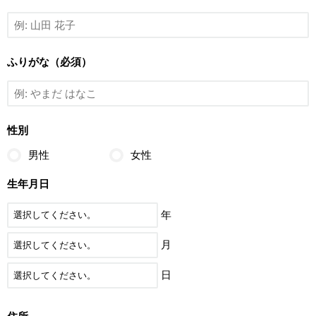
ふりがな（必須）
性別
男性
女性
生年月日
年
月
日