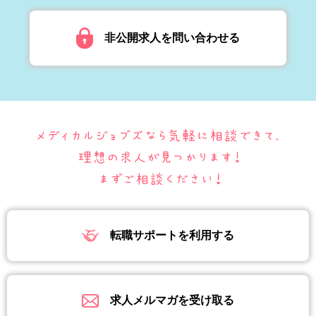
非公開求人を問い合わせる
転職サポートを利用する
求人メルマガを受け取る