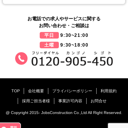
お電話での求人やサービスに関する
お問い合わせ・ご相談は
平日
9:30~21:00
土曜
9:30~18:00
TOP
会社概要
プライバシーポリシー
利用規約
採用ご担当者様
事業許可内容
お問合せ
@ Copyright 2015- JobsConstruction Co.,Ltd All Right Reserved.