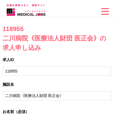
118955
二川病院《医療法人財団 医正会》の
求人申し込み
求人ID
施設名
お名前（必須）