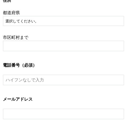
住所
都道府県
市区町村まで
電話番号（必須）
メールアドレス