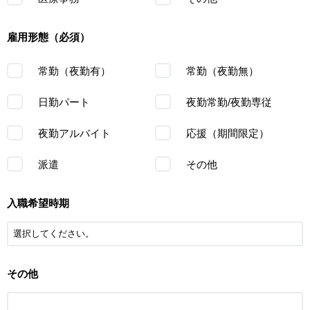
雇用形態（必須）
常勤（夜勤有）
常勤（夜勤無）
日勤パート
夜勤常勤/夜勤専従
夜勤アルバイト
応援（期間限定）
派遣
その他
入職希望時期
その他