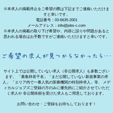
※本求人の掲載停止をご希望の際は下記までご連絡いただけま
すと幸いです。
電話番号：03-6635-2001
メールアドレス：info@jobs-c.com
※本求人の掲載の取り下げ希望や、内容に誤りや問題があると
思われる場合はお手数ですがご連絡いただけますと幸いです。
サイト上では公開していない求人（非公開求人）も多数ござい
ます。
「募集枠若干名」「まだ公開していない新規事業の求
人」
「エリア内で一番人気の医療機関の特別枠求人」等、
メデ
ィカルジョブズご登録の方のみに優先的にご紹介させていただ
く求人や
非公開依頼を受けた求人もご用意しております。
お問い合わせ・ご登録をお待ちしております！