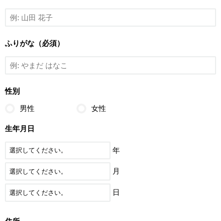
ふりがな（必須）
性別
男性
女性
生年月日
年
月
日