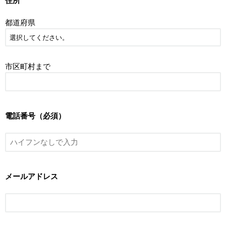
住所
都道府県
市区町村まで
電話番号（必須）
メールアドレス