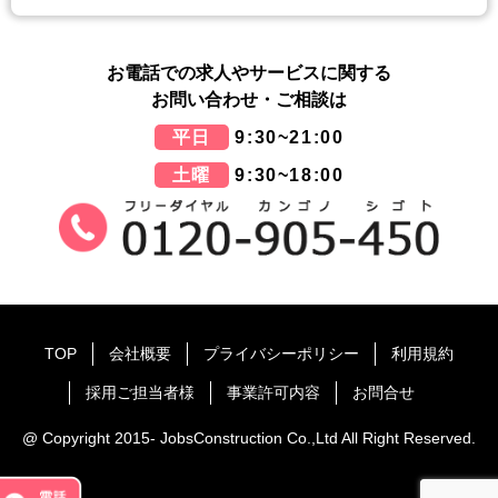
お電話での求人やサービスに関する
お問い合わせ・ご相談は
平日
9:30~21:00
土曜
9:30~18:00
TOP
会社概要
プライバシーポリシー
利用規約
採用ご担当者様
事業許可内容
お問合せ
@ Copyright 2015- JobsConstruction Co.,Ltd All Right Reserved.