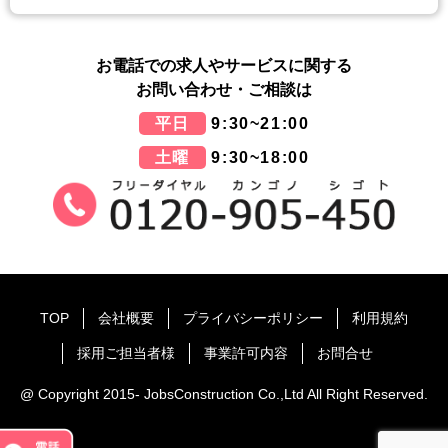
お電話での求人やサービスに関する
お問い合わせ・ご相談は
平日
9:30~21:00
土曜
9:30~18:00
TOP
会社概要
プライバシーポリシー
利用規約
採用ご担当者様
事業許可内容
お問合せ
@ Copyright 2015- JobsConstruction Co.,Ltd All Right Reserved.