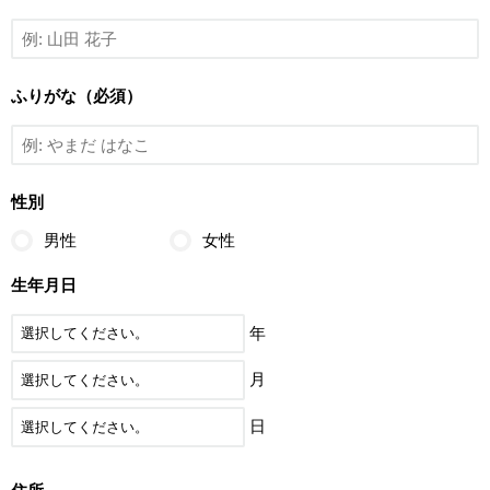
ふりがな（必須）
性別
男性
女性
生年月日
年
月
日