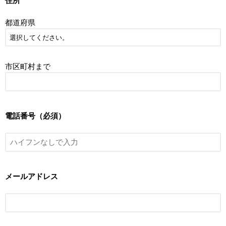
住所
都道府県
市区町村まで
電話番号（必須）
メールアドレス