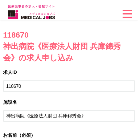
118670
神出病院《医療法人財団 兵庫錦秀
会》の求人申し込み
求人ID
施設名
お名前（必須）