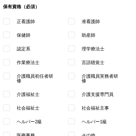
保有資格（必須）
正看護師
准看護師
保健師
助産師
認定系
理学療法士
作業療法士
言語聴覚士
介護職員初任者研
介護職員実務者研
修
修
介護福祉士
介護支援専門員
社会福祉士
社会福祉主事
ヘルパー2級
ヘルパー1級
医療事務
その他