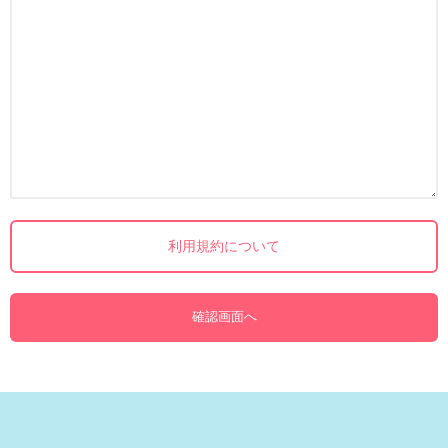
利用規約について