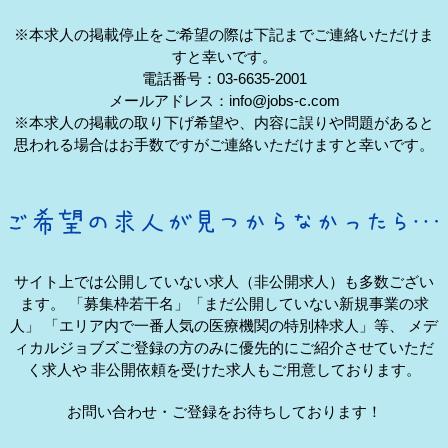
※本求人の掲載停止をご希望の際は下記までご連絡いただけま
すと幸いです。
電話番号：03-6635-2001
メールアドレス：info@jobs-c.com
※本求人の掲載の取り下げ希望や、内容に誤りや問題があると
思われる場合はお手数ですがご連絡いただけますと幸いです。
サイト上では公開していない求人（非公開求人）も多数ござい
ます。
「募集枠若干名」「まだ公開していない新規事業の求
人」
「エリア内で一番人気の医療機関の特別枠求人」等、
メデ
ィカルジョブズご登録の方のみに優先的にご紹介させていただ
く求人や
非公開依頼を受けた求人もご用意しております。
お問い合わせ・ご登録をお待ちしております！