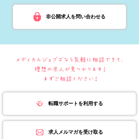
非公開求人を問い合わせる
転職サポートを利用する
求人メルマガを受け取る