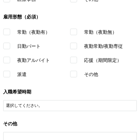
雇用形態（必須）
常勤（夜勤有）
常勤（夜勤無）
日勤パート
夜勤常勤/夜勤専従
夜勤アルバイト
応援（期間限定）
派遣
その他
入職希望時期
その他