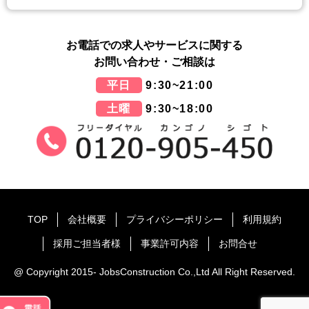
お電話での求人やサービスに関する
お問い合わせ・ご相談は
平日
9:30~21:00
土曜
9:30~18:00
TOP
会社概要
プライバシーポリシー
利用規約
採用ご担当者様
事業許可内容
お問合せ
@ Copyright 2015- JobsConstruction Co.,Ltd All Right Reserved.