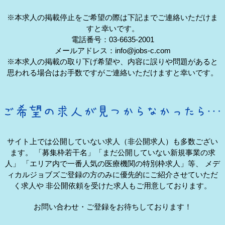
※本求人の掲載停止をご希望の際は下記までご連絡いただけま
すと幸いです。
電話番号：03-6635-2001
メールアドレス：info@jobs-c.com
※本求人の掲載の取り下げ希望や、内容に誤りや問題があると
思われる場合はお手数ですがご連絡いただけますと幸いです。
サイト上では公開していない求人（非公開求人）も多数ござい
ます。
「募集枠若干名」「まだ公開していない新規事業の求
人」
「エリア内で一番人気の医療機関の特別枠求人」等、
メデ
ィカルジョブズご登録の方のみに優先的にご紹介させていただ
く求人や
非公開依頼を受けた求人もご用意しております。
お問い合わせ・ご登録をお待ちしております！