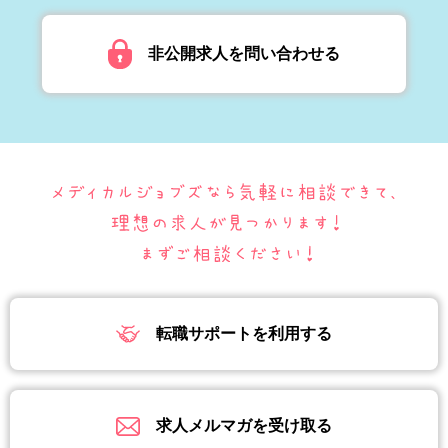
非公開求人を問い合わせる
転職サポートを利用する
求人メルマガを受け取る