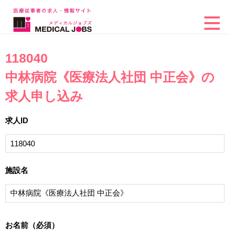
118040
中林病院《医療法人社団 中正会》の
求人申し込み
求人ID
施設名
お名前（必須）