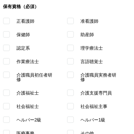
保有資格（必須）
正看護師
准看護師
保健師
助産師
認定系
理学療法士
作業療法士
言語聴覚士
介護職員初任者研
介護職員実務者研
修
修
介護福祉士
介護支援専門員
社会福祉士
社会福祉主事
ヘルパー2級
ヘルパー1級
医療事務
その他