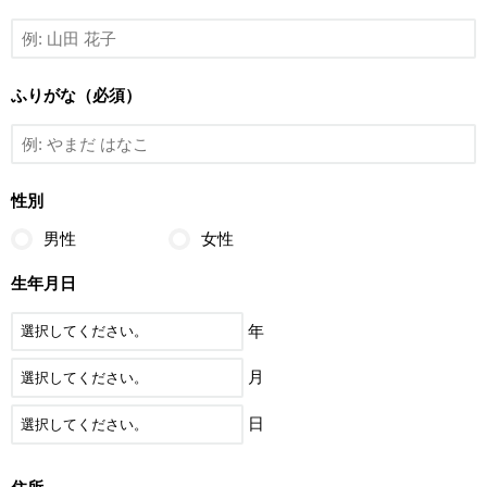
ふりがな（必須）
性別
男性
女性
生年月日
年
月
日