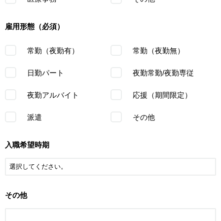
雇用形態（必須）
常勤（夜勤有）
常勤（夜勤無）
日勤パート
夜勤常勤/夜勤専従
夜勤アルバイト
応援（期間限定）
派遣
その他
入職希望時期
その他