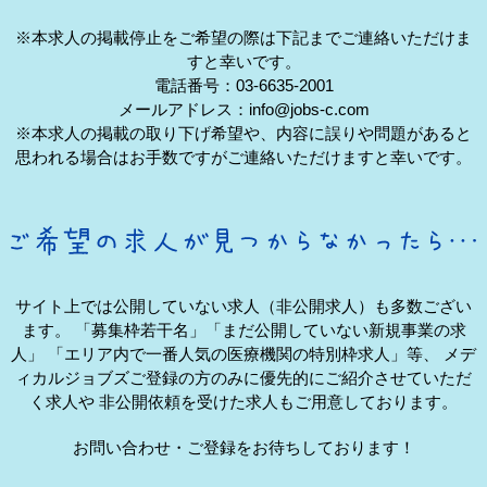
※本求人の掲載停止をご希望の際は下記までご連絡いただけま
すと幸いです。
電話番号：03-6635-2001
メールアドレス：info@jobs-c.com
※本求人の掲載の取り下げ希望や、内容に誤りや問題があると
思われる場合はお手数ですがご連絡いただけますと幸いです。
サイト上では公開していない求人（非公開求人）も多数ござい
ます。
「募集枠若干名」「まだ公開していない新規事業の求
人」
「エリア内で一番人気の医療機関の特別枠求人」等、
メデ
ィカルジョブズご登録の方のみに優先的にご紹介させていただ
く求人や
非公開依頼を受けた求人もご用意しております。
お問い合わせ・ご登録をお待ちしております！