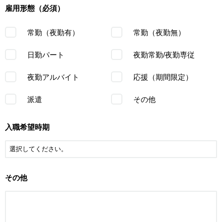
雇用形態（必須）
常勤（夜勤有）
常勤（夜勤無）
日勤パート
夜勤常勤/夜勤専従
夜勤アルバイト
応援（期間限定）
派遣
その他
入職希望時期
その他