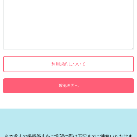
利用規約について
※本求人の掲載停止をご希望の際は下記までご連絡いただけま