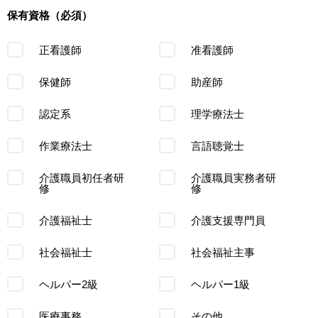
保有資格（必須）
正看護師
准看護師
保健師
助産師
認定系
理学療法士
作業療法士
言語聴覚士
介護職員初任者研
介護職員実務者研
修
修
介護福祉士
介護支援専門員
社会福祉士
社会福祉主事
ヘルパー2級
ヘルパー1級
医療事務
その他