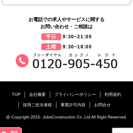
お電話での求人やサービスに関する
お問い合わせ・ご相談は
平日
9:30~21:00
土曜
9:30~18:00
TOP
会社概要
プライバシーポリシー
利用規約
採用ご担当者様
事業許可内容
お問合せ
@ Copyright 2015- JobsConstruction Co.,Ltd All Right Reserved.