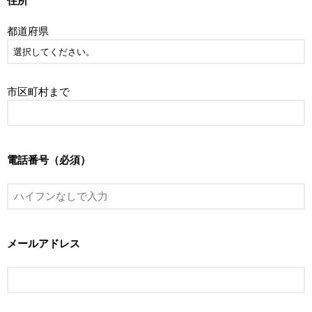
住所
都道府県
市区町村まで
電話番号（必須）
メールアドレス