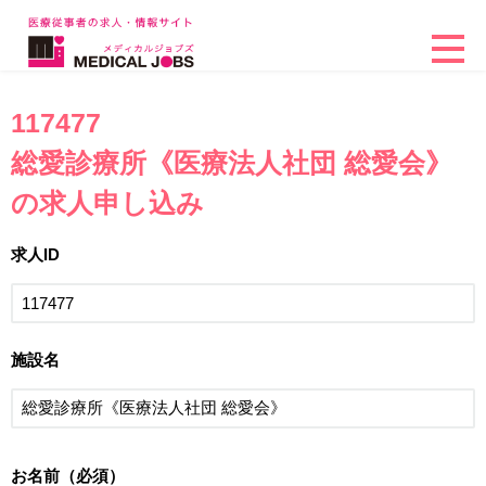
117477
総愛診療所《医療法人社団 総愛会》
の求人申し込み
求人ID
施設名
お名前（必須）