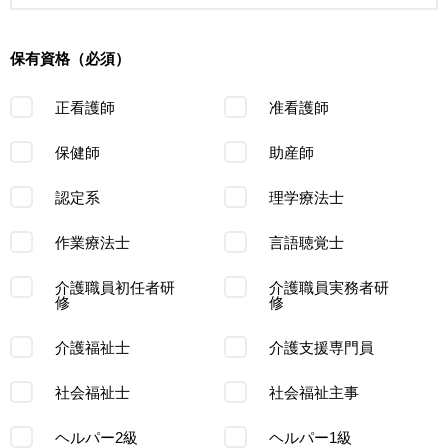
保有資格（必須）
正看護師
准看護師
保健師
助産師
認定系
理学療法士
作業療法士
言語聴覚士
介護職員初任者研
介護職員実務者研
修
修
介護福祉士
介護支援専門員
社会福祉士
社会福祉主事
ヘルパー2級
ヘルパー1級