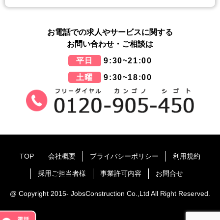
お電話での求人やサービスに関する
お問い合わせ・ご相談は
平日
9:30~21:00
土曜
9:30~18:00
TOP
会社概要
プライバシーポリシー
利用規約
採用ご担当者様
事業許可内容
お問合せ
@ Copyright 2015- JobsConstruction Co.,Ltd All Right Reserved.