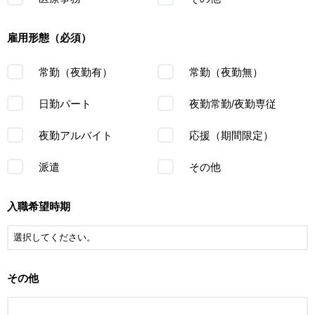
雇用形態（必須）
常勤（夜勤有）
常勤（夜勤無）
日勤パート
夜勤常勤/夜勤専従
夜勤アルバイト
応援（期間限定）
派遣
その他
入職希望時期
その他