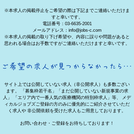
※本求人の掲載停止をご希望の際は下記までご連絡いただけま
すと幸いです。
電話番号：03-6635-2001
メールアドレス：info@jobs-c.com
※本求人の掲載の取り下げ希望や、内容に誤りや問題があると
思われる場合はお手数ですがご連絡いただけますと幸いです。
サイト上では公開していない求人（非公開求人）も多数ござい
ます。
「募集枠若干名」「まだ公開していない新規事業の求
人」
「エリア内で一番人気の医療機関の特別枠求人」等、
メデ
ィカルジョブズご登録の方のみに優先的にご紹介させていただ
く求人や
非公開依頼を受けた求人もご用意しております。
お問い合わせ・ご登録をお待ちしております！