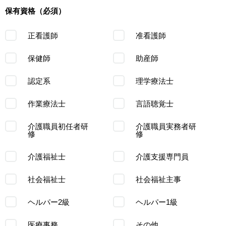
保有資格（必須）
正看護師
准看護師
保健師
助産師
認定系
理学療法士
作業療法士
言語聴覚士
介護職員初任者研
介護職員実務者研
修
修
介護福祉士
介護支援専門員
社会福祉士
社会福祉主事
ヘルパー2級
ヘルパー1級
医療事務
その他