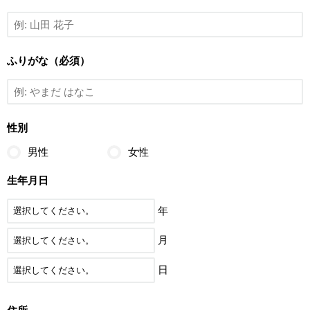
ふりがな（必須）
性別
男性
女性
生年月日
年
月
日