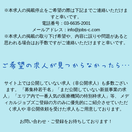
※本求人の掲載停止をご希望の際は下記までご連絡いただけま
すと幸いです。
電話番号：03-6635-2001
メールアドレス：info@jobs-c.com
※本求人の掲載の取り下げ希望や、内容に誤りや問題があると
思われる場合はお手数ですがご連絡いただけますと幸いです。
サイト上では公開していない求人（非公開求人）も多数ござい
ます。
「募集枠若干名」「まだ公開していない新規事業の求
人」
「エリア内で一番人気の医療機関の特別枠求人」等、
メデ
ィカルジョブズご登録の方のみに優先的にご紹介させていただ
く求人や
非公開依頼を受けた求人もご用意しております。
お問い合わせ・ご登録をお待ちしております！