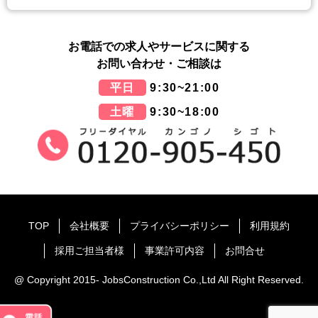
お電話での求人やサービスに関する
お問い合わせ・ご相談は
平日
9:30~21:00
土曜
9:30~18:00
TOP
会社概要
プライバシーポリシー
利用規約
採用ご担当者様
事業許可内容
お問合せ
@ Copyright 2015- JobsConstruction Co.,Ltd All Right Reserved.