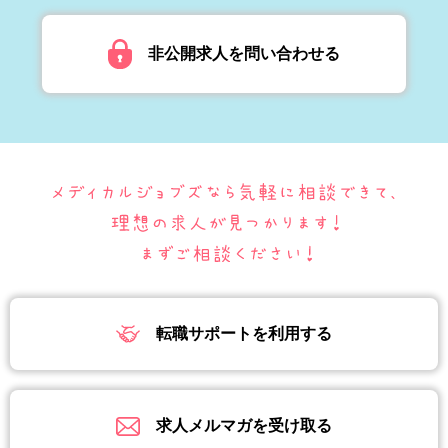
非公開求人を問い合わせる
転職サポートを利用する
求人メルマガを受け取る