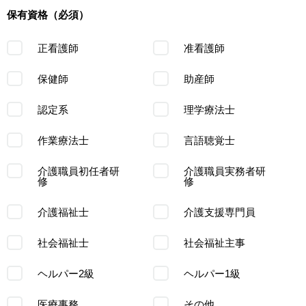
保有資格（必須）
正看護師
准看護師
保健師
助産師
認定系
理学療法士
作業療法士
言語聴覚士
介護職員初任者研
介護職員実務者研
修
修
介護福祉士
介護支援専門員
社会福祉士
社会福祉主事
ヘルパー2級
ヘルパー1級
医療事務
その他