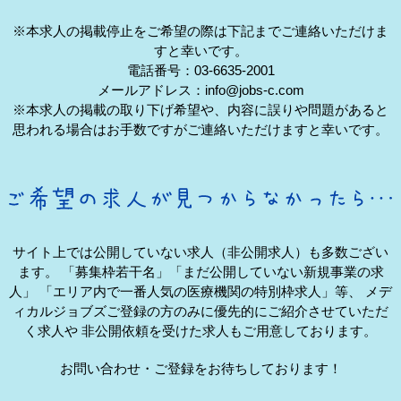
※本求人の掲載停止をご希望の際は下記までご連絡いただけま
すと幸いです。
電話番号：03-6635-2001
メールアドレス：info@jobs-c.com
※本求人の掲載の取り下げ希望や、内容に誤りや問題があると
思われる場合はお手数ですがご連絡いただけますと幸いです。
サイト上では公開していない求人（非公開求人）も多数ござい
ます。
「募集枠若干名」「まだ公開していない新規事業の求
人」
「エリア内で一番人気の医療機関の特別枠求人」等、
メデ
ィカルジョブズご登録の方のみに優先的にご紹介させていただ
く求人や
非公開依頼を受けた求人もご用意しております。
お問い合わせ・ご登録をお待ちしております！