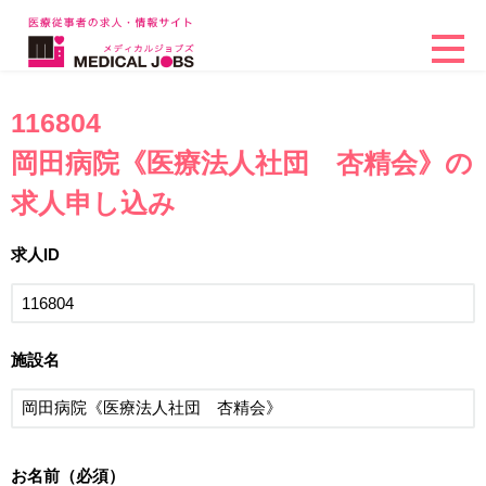
116804
岡田病院《医療法人社団 杏精会》の
求人申し込み
求人ID
施設名
お名前（必須）