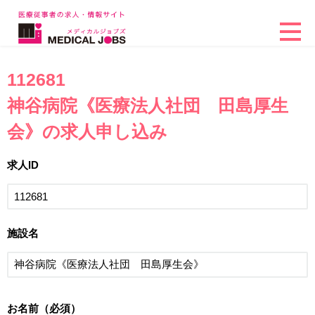
112681
神谷病院《医療法人社団 田島厚生
会》の求人申し込み
求人ID
施設名
お名前（必須）