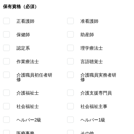
保有資格（必須）
正看護師
准看護師
保健師
助産師
認定系
理学療法士
作業療法士
言語聴覚士
介護職員初任者研
介護職員実務者研
修
修
介護福祉士
介護支援専門員
社会福祉士
社会福祉主事
ヘルパー2級
ヘルパー1級
医療事務
その他