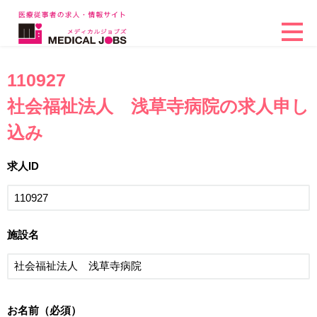
110927
社会福祉法人 浅草寺病院の求人申し
込み
求人ID
施設名
お名前（必須）