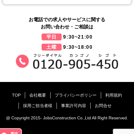
お電話での求人やサービスに関する
お問い合わせ・ご相談は
平日
9:30~21:00
土曜
9:30~18:00
TOP
会社概要
プライバシーポリシー
利用規約
採用ご担当者様
事業許可内容
お問合せ
@ Copyright 2015- JobsConstruction Co.,Ltd All Right Reserved.