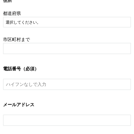
住所
都道府県
市区町村まで
電話番号（必須）
メールアドレス