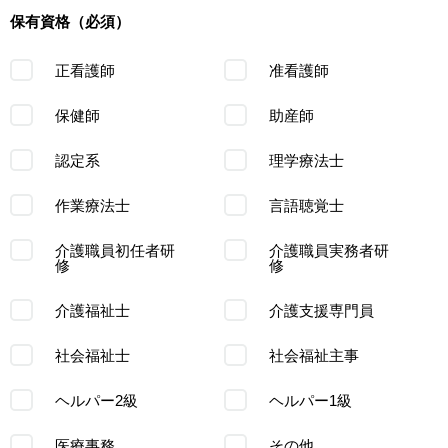
保有資格（必須）
正看護師
准看護師
保健師
助産師
認定系
理学療法士
作業療法士
言語聴覚士
介護職員初任者研
介護職員実務者研
修
修
介護福祉士
介護支援専門員
社会福祉士
社会福祉主事
ヘルパー2級
ヘルパー1級
医療事務
その他