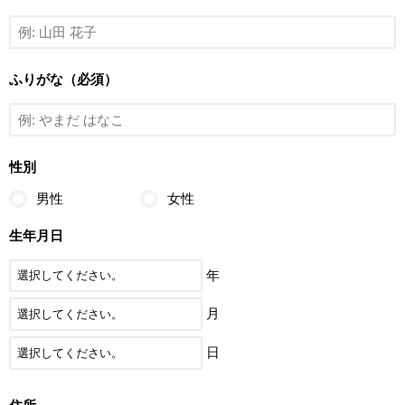
ふりがな（必須）
性別
男性
女性
生年月日
年
月
日