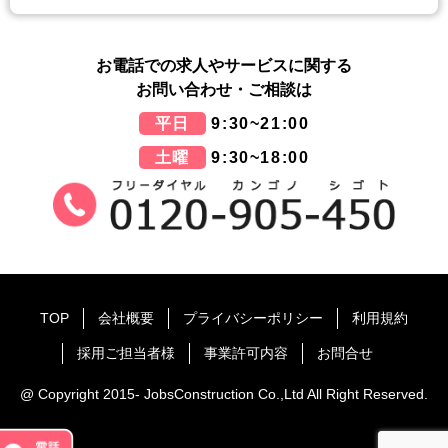
お電話での求人やサービスに関する
お問い合わせ・ご相談は
平日
9:30~21:00
土曜
9:30~18:00
TOP
会社概要
プライバシーポリシー
利用規約
採用ご担当者様
事業許可内容
お問合せ
@ Copyright 2015- JobsConstruction Co.,Ltd All Right Reserved.