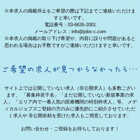
※本求人の掲載停止をご希望の際は下記までご連絡いただけま
すと幸いです。
電話番号：03-6635-2001
メールアドレス：info@jobs-c.com
※本求人の掲載の取り下げ希望や、内容に誤りや問題があると
思われる場合はお手数ですがご連絡いただけますと幸いです。
サイト上では公開していない求人（非公開求人）も多数ござい
ます。
「募集枠若干名」「まだ公開していない新規事業の求
人」
「エリア内で一番人気の医療機関の特別枠求人」等、
メデ
ィカルジョブズご登録の方のみに優先的にご紹介させていただ
く求人や
非公開依頼を受けた求人もご用意しております。
お問い合わせ・ご登録をお待ちしております！