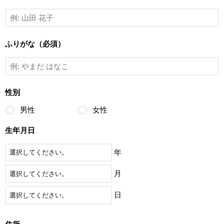
ふりがな（必須）
性別
男性
女性
生年月日
年
月
日