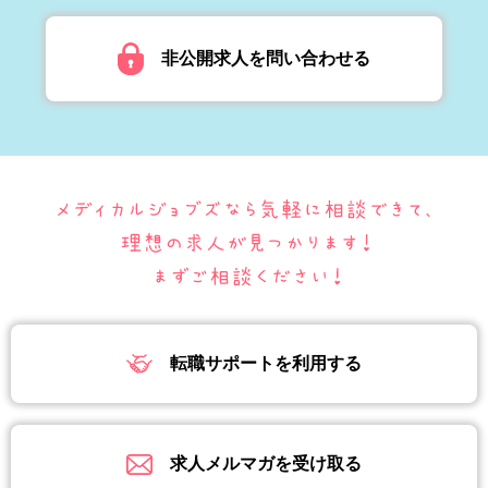
非公開求人を問い合わせる
転職サポートを利用する
求人メルマガを受け取る