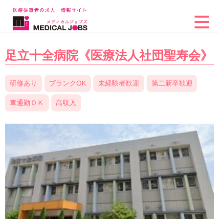
足立十全病院《医療法人社団聖寿会》
研修あり
ブランクOK
未経験者歓迎
第二新卒歓迎
車通勤ＯＫ
高収入