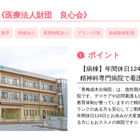
《医療法人財団 良心会》
・新卒
研修あり
長期休暇あり
ブランクOK
未経験者歓迎
ポイント
【病棟】年間休日12
精神科専門病院で看
「青梅成木台病院」は、急性期
院です。デイケアや訪問看護も
教育体制が整っていますので精
ランクのある方も安心してご勤
年間休日124日とお休みが大
る方にもおススメの病院です☆