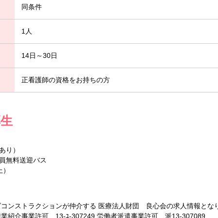
同条件
1人
14日～30日
正看護師の資格をお持ちの方
厚生
あり）
員無料送迎バス
上）
ズコンストラクションが仲介する 医療法人財団 良心会の求人情報とな
介事業許可 13-ﾕ-307249 労働者派遣事業許可 派13-307089