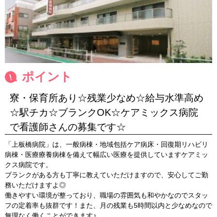
ポイント
寮・保育所あり☆残業少なめ☆給与水準高め
☆駅チカ☆ブランクOK☆ケアミックス病院
で看護師さんの募集です☆
「上板橋病院」は、一般病棟・地域包括ケア病床・回復期リハビリ
病棟・医療療養病棟を備えて幅広い医療を提供していますケアミッ
クス病院です。
ブランクがある方も丁寧に教えていただけますので、安心してご勤
務いただけますよ◎
働きやすい環境が整っており、職場の雰囲気も和やかなのでスタッ
フの定着率も抜群です！また、月の残業も5時間以内と少なめなので
無理なく働くことができます♪