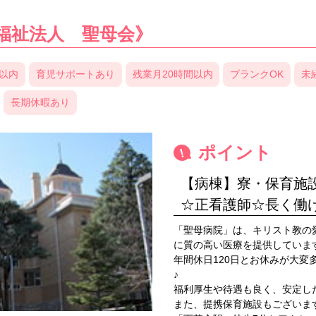
福祉法人 聖母会》
分以内
育児サポートあり
残業月20時間以内
ブランクOK
未
長期休暇あり
ポイント
【病棟】寮・保育施設
☆正看護師☆長く働
「聖母病院」は、キリスト教の
に質の高い医療を提供していま
年間休日120日とお休みが大
♪
福利厚生や待遇も良く、安定し
また、提携保育施設もございま