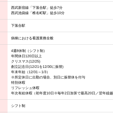
西武新宿線「下落合駅」徒歩7分
西武池袋線「椎名町駅」徒歩10分
下落合駅
病棟における看護業務全般
4週8休制（シフト制）
年間休日120日以上
クリスマス(12/25)
創立記念日(12/21を12/30に振替)
年末年始（12/31～1/3）
※所定休日に出勤の場合、別日に振替休を付与
特別休暇
リフレッシュ休暇
年次有給休暇（初年度10日※毎年2日加算で最高20日／翌年繰
シフト制