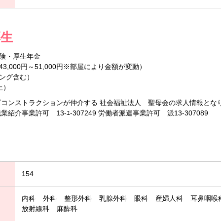
厚生
険・厚生年金
,000円～51,000円※部屋により金額が変動）
ング含む）
上）
ズコンストラクションが仲介する 社会福祉法人 聖母会の求人情報とな
介事業許可 13-ﾕ-307249 労働者派遣事業許可 派13-307089
154
内科
外科
整形外科
乳腺外科
眼科
産婦人科
耳鼻咽喉
放射線科
麻酔科