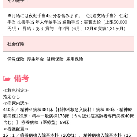
その他手当
※月給には夜勤手当4回分を含みます。 《別途支給手当》 住宅
手当 扶養手当 年末年始手当 通勤手当：実費支給（上限50,000
円/月） 昇給：あり 賞与：年2回（6月、12月※実績4,21ヶ月）
社会保険
労災保険
厚生年金
健康保険
雇用保険
備考
≪救急指定≫
指定なし
≪病床内訳≫
440床／ 精神科病棟381床【精神科救急入院料Ⅰ病棟 88床・精神療
養病棟120床・精神一般病棟173床（うち認知症高齢者専門病棟40床
含む）】 療養病棟（医療型）59床
≪看護配置≫
15：1 ／療養病棟入院基本料（20対1）、精神病棟入院基本料（15