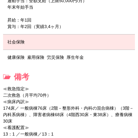
通勤手当：全額支給（上限50,000円/月）
年末年始手当
昇給：年1回
賞与：年2回（実績3,4ヶ月）
社会保険
健康保険
雇用保険
労災保険
厚生年金
備考
≪救急指定≫
二次救急（月平均70件）
≪病床内訳≫
174床／ 一般病棟76床（2階－整形外科・内科の混合病棟）（3階－
内科系病棟）、障害者病棟68床（4階西30床・東38床）、療養病棟
30床
≪看護配置≫
13：1 ／一般病棟／13：1