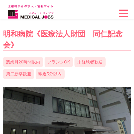
明和病院《医療法人財団 同仁記念
会》
残業月20時間以内
ブランクOK
未経験者歓迎
第二新卒歓迎
駅近5分以内