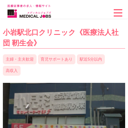
小岩駅北口クリニック《医療法人社
団 靭生会》
主婦・主夫歓迎
育児サポートあり
駅近5分以内
高収入