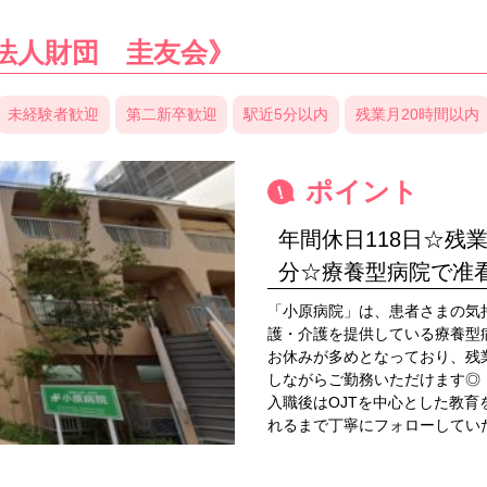
法人財団 圭友会》
未経験者歓迎
第二新卒歓迎
駅近5分以内
残業月20時間以内
ポイント
年間休日118日☆残
分☆療養型病院で准
「小原病院」は、患者さまの気
護・介護を提供している療養型
お休みが多めとなっており、残
しながらご勤務いただけます◎
入職後はOJTを中心とした教
れるまで丁寧にフォローしてい